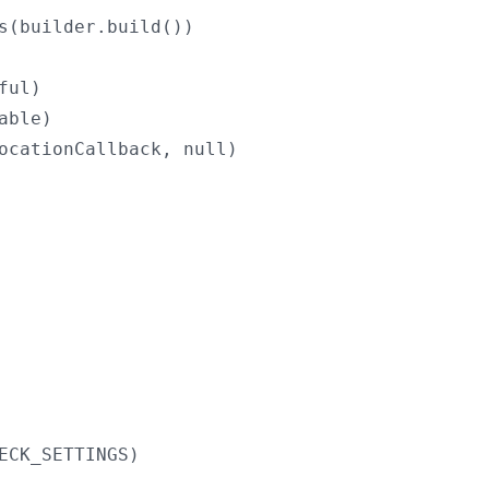
s(builder.build())

ul)

ble)

ocationCallback, null)

CK_SETTINGS)
