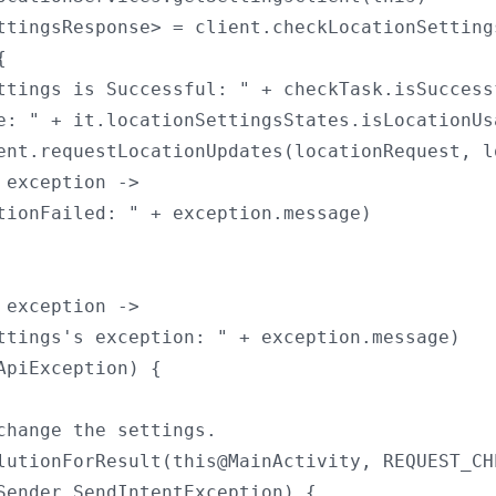
ttingsResponse> = client.checkLocationSetting


ttings is Successful: " + checkTask.isSuccessf
e: " + it.locationSettingsStates.isLocationUsa
ent.requestLocationUpdates(locationRequest, l
exception ->

tionFailed: " + exception.message)

exception ->

ttings's exception: " + exception.message)

piException) {

change the settings.

lutionForResult(this@MainActivity, REQUEST_CHE
Sender.SendIntentException) {
