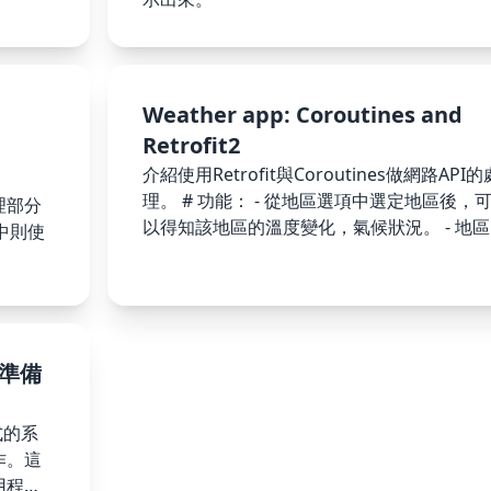
Weather app: Coroutines and
Retrofit2
介紹使用Retrofit與Coroutines做網路API的
理。 # 功能： - 從地區選項中選定地區後，
理部分
以得知該地區的溫度變化，氣候狀況。 - 地區
計中則使
選單可以自行添加地區或是刪除地區。 - 透過
網路即時取得與更新天氣資料。
iew。
與準備
式的系
作。這
用程