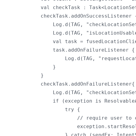
val checkTask : Task<LocationSe
checkTask.addOnSuccessListener {
    Log.d(TAG, "checkLocationSe
    Log.d(TAG, "isLocationUsabl
    val task = fusedLocationCli
    task.addOnFailureListener { 
        Log.d(TAG, "requestLoca
    }

}

checkTask.addOnFailureListener{ 
    Log.d(TAG, "checkLocationSe
    if (exception is ResolvableA
        try {

            // require user to 
            exception.startReso
        } catch (sendEx: Intent