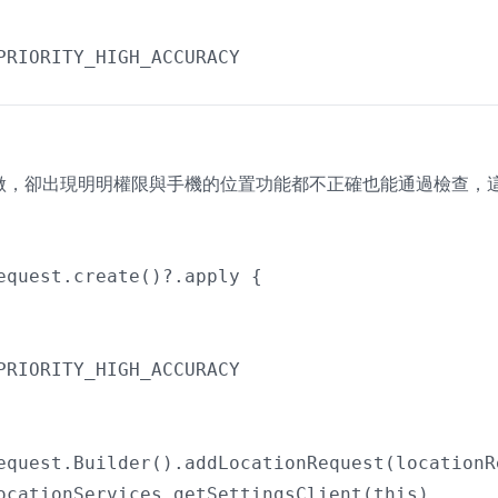
PRIORITY_HIGH_ACCURACY

，卻出現明明權限與手機的位置功能都不正確也能通過檢查，
equest.create()?.apply {

PRIORITY_HIGH_ACCURACY

equest.Builder().addLocationRequest(locationRe
ocationServices.getSettingsClient(this)
