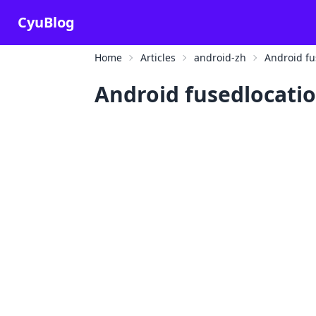
CyuBlog
Home
Articles
android-zh
Android
Android fusedlo