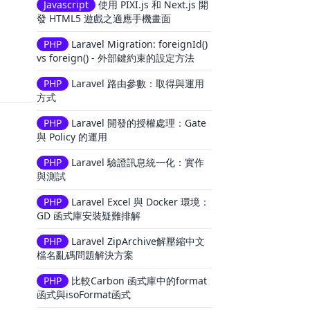
Javascript
使用 PIXI.js 和 Next.js 開
發 HTML5 遊戲之適應手機畫面
PHP
Laravel Migration: foreignId()
vs foreign() - 外部鍵約束的設定方法
PHP
Laravel 路由參數：取得與運用
方式
PHP
Laravel 開發的授權處理：Gate
與 Policy 的運用
PHP
Laravel 驗證訊息統一化：實作
與測試
PHP
Laravel Excel 與 Docker 環境：
GD 函式庫安裝疑難排解
PHP
Laravel ZipArchive解壓縮中文
檔名亂碼問題解決方案
PHP
比較Carbon 函式庫中的format
函式與isoFormat函式