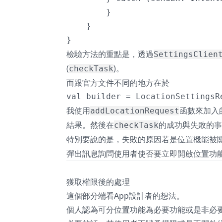
        }

    }

}
檢驗方法的重點是，透過
SettingsClien
(
)。
checkTask
而跟官方文件不同的地方在於
val builder = LocationSettingsR
我使用
函數來加入的
addLocationRequest
結果。然後在
的成功與失敗的
checkTask
特別要說的是，失敗的原因若是位置機能被
彈出訊息詢問使用者使否要立即開啟位置功
獲取權限後的處理
這個部分端看App設計者的想法。
個人認為可分位置功能為必要功能或是非必