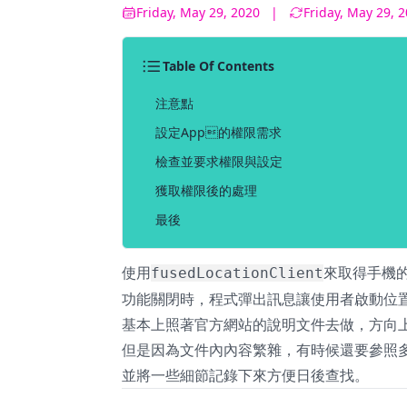
Friday, May 29, 2020
|
Friday, May 29, 
Table Of Contents
注意點
設定App的權限需求
檢查並要求權限與設定
獲取權限後的處理
最後
使用
來取得手機
fusedLocationClient
功能關閉時，程式彈出訊息讓使用者啟動位
基本上照著
官方網站的說明文件
去做，方向
但是因為文件內內容繁雜，有時候還要參
並將一些細節記錄下來方便日後查找。