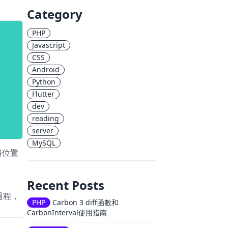
Category
PHP
Javascript
CSS
Android
Python
Flutter
dev
reading
server
MySQL
將位置
Recent Posts
過程，
PHP
Carbon 3 diff函數和
CarbonInterval使用指南