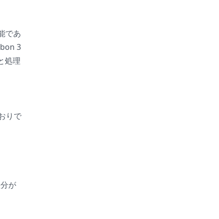
機能であ
on 3
と処理
おりで
差分が