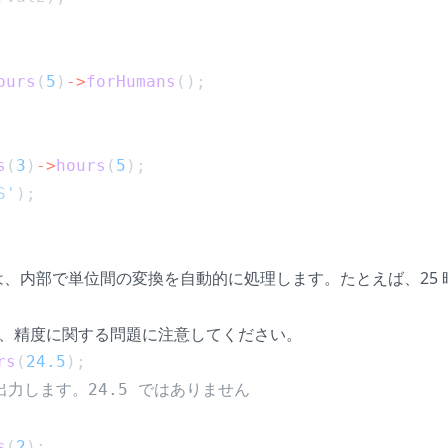
ours
(
5
)
->
forHumans
();
s
(
3
)
->
hours
(
5
);
S'
);
terval は、内部で単位間の変換を自動的に処理します。たとえば、25
は、精度に関する問題に注意してください。
rs
(
24.5
);
を出力します。24.5 ではありません
s
(
2
);