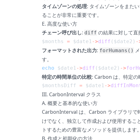
タイムゾーンの処理
: タイムゾーンをま
ることが非常に重要です。
E. 高度な使い方
チェーン呼び出し
:
の結果に対して直
diff
$months 
=
 $date1
->
diff
($date2)
-
フォーマットされた出力
:
メ
forHumans()
す。
echo
 $date1
->
diff
($date2)
->
forH
特定の時間単位の比較
: Carbon は
$monthsDiff 
=
 $date1
->
diffInMon
III. CarbonInterval クラス
A. 概要と基本的な使い方
CarbonInterval は、Carbon 
けでなく、独立して作成および使用することもで
トするための豊富なメソッドを提供します
B. 作成と初期化の方法