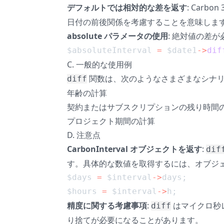
デフォルトでは相対的な差を返す
: Carbo
日付の前後関係を考慮することを意味しま
absolute パラメータの使用
: 絶対値の差
$absoluteInterval 
=
 $date1
->
dif
C. 一般的な使用例
関数は、次のようなさまざまなシナ
diff
年齢の計算
契約またはサブスクリプションの残り時間
プロジェクト期間の計算
D. 注意点
CarbonInterval オブジェクトを返す
:
dif
す。具体的な数値を取得するには、オブジ
$days 
=
 $interval
->
days;
$hours 
=
 $interval
->
h;
精度に関する考慮事項
:
はマイクロ秒
diff
り捨てが必要になることがあります。