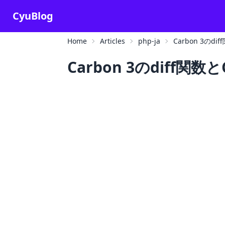
CyuBlog
Home
Articles
php-ja
Carbon 3のd
Carbon 3のdiff関数