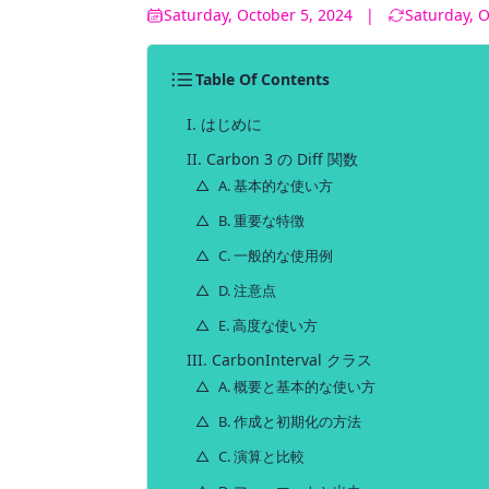
Saturday, October 5, 2024
|
Saturday, O
Table Of Contents
I. はじめに
II. Carbon 3 の Diff 関数
A. 基本的な使い方
B. 重要な特徴
C. 一般的な使用例
D. 注意点
E. 高度な使い方
III. CarbonInterval クラス
A. 概要と基本的な使い方
B. 作成と初期化の方法
C. 演算と比較