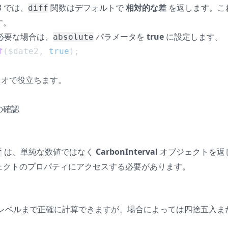
n 3 では、
関数はデフォルトで
相対的な差
を返します。こ
diff
す。
が必要な場合は、
パラメータを
true
に設定します。
absolute
f
($date2, 
true
);
リオで役立ちます。
の確認
は、単純な数値ではなく
CarbonInterval
オブジェクトを返
f
ェクトのプロパティにアクセスする必要があります。
レベルまで正確に計算できますが、場合によっては四捨五入ま