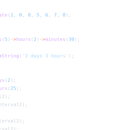
ate
(
2
, 
0
, 
0
, 
5
, 
6
, 
7
, 
8
);
す
s
(
5
)
->
hours
(
2
)
->
minutes
(
30
);
mString
(
'2 days 3 hours'
);
ys
(
2
);
urs
(
25
);
l2);
nterval2);
terval2);
rval2);