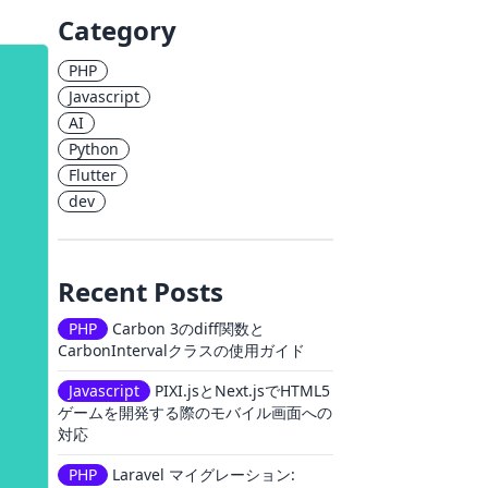
Category
PHP
Javascript
AI
Python
Flutter
dev
Recent Posts
PHP
Carbon 3のdiff関数と
CarbonIntervalクラスの使用ガイド
Javascript
PIXI.jsとNext.jsでHTML5
ゲームを開発する際のモバイル画面への
対応
PHP
Laravel マイグレーション: