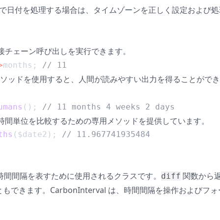
たいで日付を処理する場合は、タイムゾーンを正しく設定および処
接チェーン呼び出しを実行できます。
>
months; 
// 11
ソッドを使用すると、人間が読みやすい出力を得ることがで
umans
(); 
// 11 months 4 weeks 2 days
、特定の時間単位を比較するための専用メソッドを提供しています。
ths
($date2); 
// 11.967741935484
ライブラリで時間間隔を表すために使用されるクラスです。
関数から
diff
きます。CarbonInterval は、時間間隔を操作およびフ
。