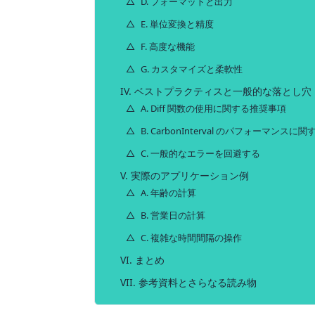
D. フォーマットと出力
E. 単位変換と精度
F. 高度な機能
G. カスタマイズと柔軟性
IV. ベストプラクティスと一般的な落とし穴
A. Diff 関数の使用に関する推奨事項
B. CarbonInterval のパフォーマンス
C. 一般的なエラーを回避する
V. 実際のアプリケーション例
A. 年齢の計算
B. 営業日の計算
C. 複雑な時間間隔の操作
VI. まとめ
VII. 参考資料とさらなる読み物