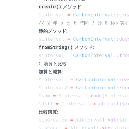
メソッド
:
create()
$interval 
=
CarbonInterval
::
cre
// 2 年 5 日 6 時間 7 分 8 秒を表
静的メソッド
:
$interval 
=
CarbonInterval
::
day
メソッド
:
fromString()
$interval 
=
CarbonInterval
::
fro
C. 演算と比較
加算と減算
:
$interval1 
=
CarbonInterval
::
da
$interval2 
=
CarbonInterval
::
ho
$sum 
=
 $interval1
->
add
($interva
$diff 
=
 $interval1
->
subtract
($i
比較演算
:
$isGreater 
=
 $interval1
->
gt
($in
$isEqual 
=
 $interval1
->
eq
($inte