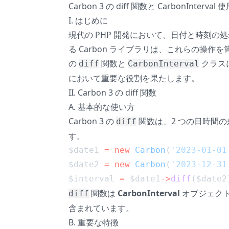
Carbon 3 の diff 関数と CarbonInterva
I. はじめに
現代の PHP 開発において、日付と時刻の処
る Carbon ライブラリは、これらの操作
の
関数と
クラス
diff
CarbonInterval
において重要な役割を果たします。
II. Carbon 3 の diff 関数
A. 基本的な使い方
Carbon 3 の
関数は、2 つの日時間
diff
す。
$date1 
=
new
Carbon
(
'2023-01-01
$date2 
=
new
Carbon
(
'2023-12-31
$interval 
=
 $date1
->
diff
($date2
関数は
CarbonInterval
オブジェクト
diff
含まれています。
B. 重要な特徴