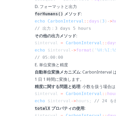
D. フォーマットと出力
メソッド
:
forHumans()
echo
CarbonInterval
::
days
(
3
)
->
h
// 出力：3 days 5 hours
その他の出力メソッド
:
$interval 
=
CarbonInterval
::
day
echo
 $interval
->
format
(
'%H:%I:%
// 05:00:00
E. 単位変換と精度
自動単位変換メカニズム
: CarbonIn
1 日 1 時間に変換します。
精度に関する問題と処理
: 小数を扱う場合
$interval 
=
CarbonInterval
::
hou
echo
 $interval
->
hours; 
// 24 
プロパティの使用
:
totalX
$interval 
=
CarbonInterval
::
day