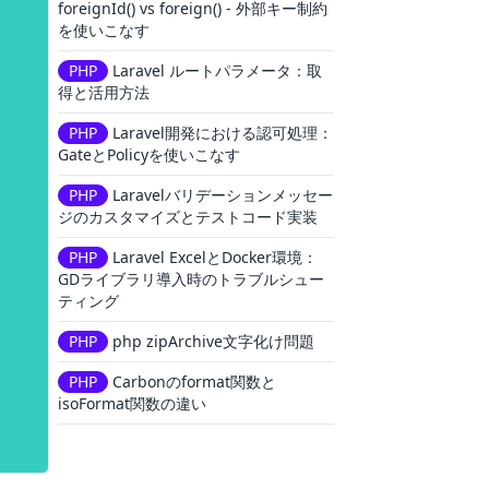
foreignId() vs foreign() - 外部キー制約
を使いこなす
PHP
Laravel ルートパラメータ：取
得と活用方法
PHP
Laravel開発における認可処理：
GateとPolicyを使いこなす
PHP
Laravelバリデーションメッセー
ジのカスタマイズとテストコード実装
PHP
Laravel ExcelとDocker環境：
GDライブラリ導入時のトラブルシュー
ティング
PHP
php zipArchive文字化け問題
PHP
Carbonのformat関数と
isoFormat関数の違い